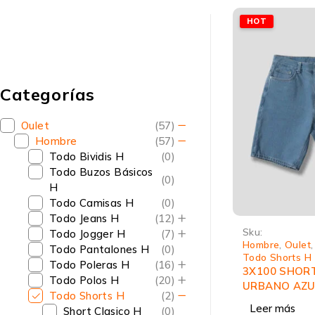
HOT
Categorías
Oulet
(57)
Hombre
(57)
Todo Bividis H
(0)
Todo Buzos Básicos
(0)
H
Todo Camisas H
(0)
Todo Jeans H
(12)
Sku:
Todo Jogger H
(7)
Hombre
,
Oulet
Todo Pantalones H
(0)
Todo Shorts H
Todo Poleras H
(16)
3X100 SHOR
Todo Polos H
(20)
URBANO AZU
Todo Shorts H
(2)
Leer más
Short Clasico H
(0)