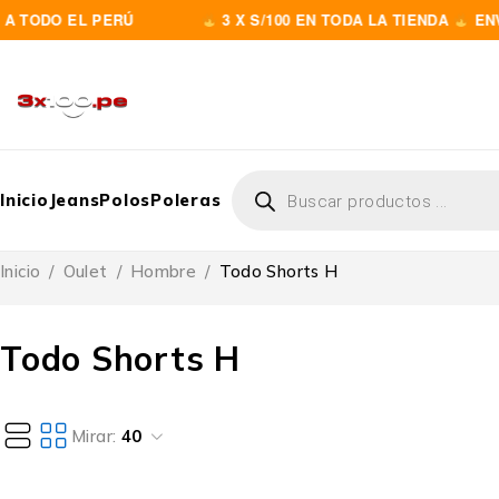
TODO EL PERÚ
3 X S/100 EN TODA LA TIENDA
ENVIO
Inicio
Jeans
Polos
Poleras
Inicio
/
Oulet
/
Hombre
/
Todo Shorts H
Todo Shorts H
Mirar:
40