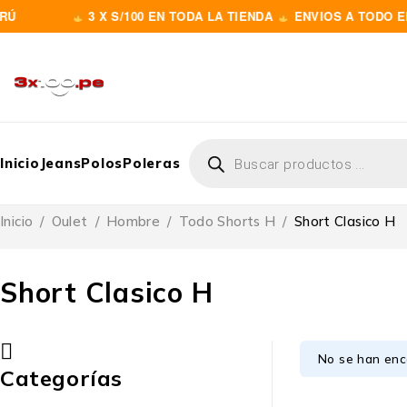
Ú
3 X S/100 EN TODA LA TIENDA
ENVIOS A TODO EL 
Inicio
Jeans
Polos
Poleras
Inicio
/
Oulet
/
Hombre
/
Todo Shorts H
/
Short Clasico H
Short Clasico H
No se han enc
Categorías