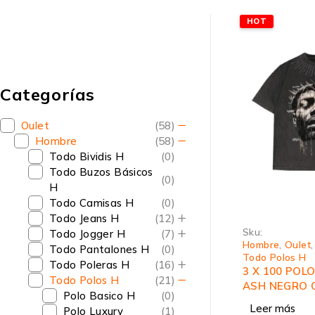
HOT
Categorías
Oulet
(58)
Hombre
(58)
Todo Bividis H
(0)
Todo Buzos Básicos
(0)
H
Todo Camisas H
(0)
Todo Jeans H
(12)
Sku:
Todo Jogger H
(7)
Hombre
,
Oulet
Todo Pantalones H
(0)
Todo Polos H
Todo Poleras H
(16)
3 X 100 POL
Todo Polos H
(21)
ASH NEGRO 
Polo Basico H
(0)
Leer más
Polo Luxury
(1)