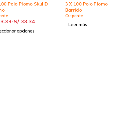
100 Polo Plomo SkullD
3 X 100 Polo Plomo
mo
Barrido
ante
Crepante
3.33
-
S/
33.34
Leer más
eccionar opciones