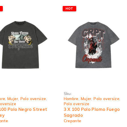
T
HOT
Sku:
bre
,
Mujer
,
Polo oversize
,
Hombre
,
Mujer
,
Polo oversize
,
 oversize
Polo oversize
100 Polo Negro Street
3 X 100 Polo Plomo Fuego
ey
Sagrado
ante
Crepante