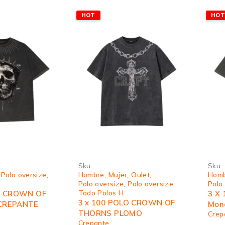
HOT
HO
Sku:
Sku:
,
Polo oversize
,
Hombre
,
Mujer
,
Oulet
,
Hom
Polo oversize
,
Polo oversize
,
Polo
Todo Polos H
O CROWN OF
3 X 
3 x 100 POLO CROWN OF
CREPANTE
Mon
THORNS PLOMO
Crep
Crepante