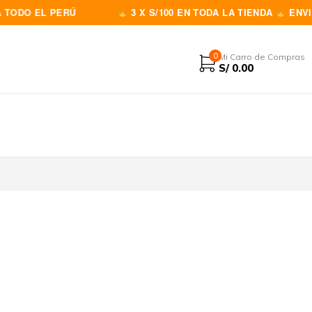
 EL PERÚ
3 X S/100 EN TODA LA TIENDA
ENVIOS A 
0
Mi Carro de Compras
S/
0.00