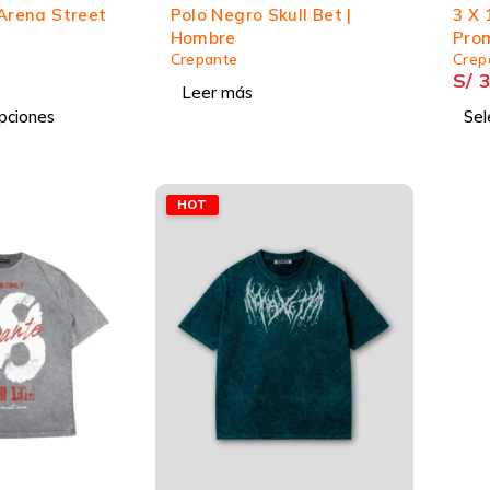
 Arena Street
Polo Negro Skull Bet |
3 X 
Hombre
Pro
Crepante
Crep
S/
3
Leer más
pciones
Sel
HOT