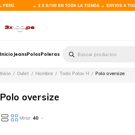
Ú
3 X S/100 EN TODA LA TIENDA
ENVIOS A TODO EL
Inicio
Jeans
Polos
Poleras
Inicio
/
Oulet
/
Hombre
/
Todo Polos H
/
Polo oversize
Polo oversize
Mirar:
40