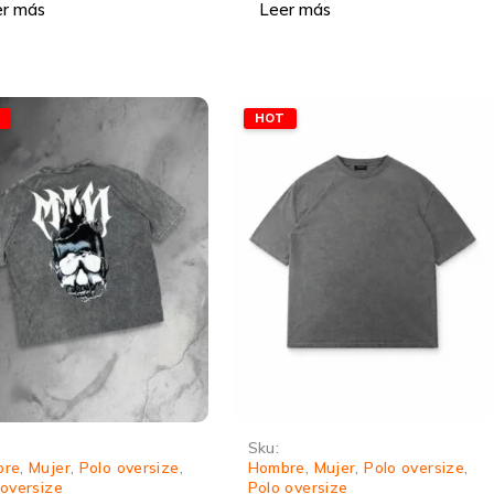
er más
Leer más
T
HOT
Sku:
bre
,
Mujer
,
Polo oversize
,
Hombre
,
Mujer
,
Polo oversize
,
 oversize
Polo oversize