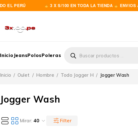
EL PERÚ
3 X S/100 EN TODA LA TIENDA
ENVIOS A T
Inicio
Jeans
Polos
Poleras
Inicio
/
Oulet
/
Hombre
/
Todo Jogger H
/
Jogger Wash
Jogger Wash
Mirar:
40
Filter