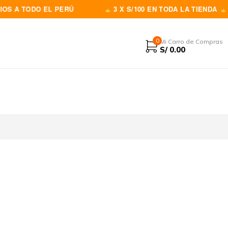
 A TODO EL PERÚ
3 X S/100 EN TODA LA TIENDA
ENV
0
Mi Carro de Compras
S/
0.00