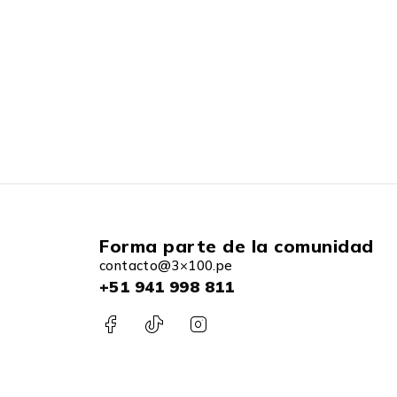
Forma parte de la comunidad
contacto@3×100.pe
+51 941 998 811