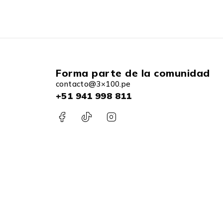
Forma parte de la comunidad
contacto@3×100.pe
+51 941 998 811