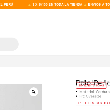
Ú
3 X S/100 EN TODA LA TIENDA
ENVIOS A TODO EL
Polo Perl
Hombre
,
Mujer
,
Pol
SIN EXISTENCIAS
Material: Cordur
Fit: Oversize
ESTE PRODUCTO N