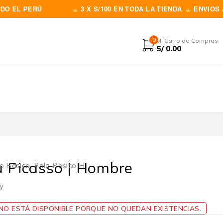
 PERÚ
3 X S/100 EN TODA LA TIENDA
ENVIOS A TOD
0
Mi Carro de Compras
S/
0.00
a Picasso | Hombre
o Basico
,
Polo Basico H
oy
O ESTÁ DISPONIBLE PORQUE NO QUEDAN EXISTENCIAS.