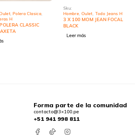
Sku:
Oulet
,
Polera Clasica
,
Hombre
,
Oulet
,
Todo Jeans H
eras H
3 X 100 MOM JEAN FOCAL
 POLERA CLASSIC
BLACK
MAXETA
Leer más
ás
Forma parte de la comunidad
contacto@3×100.pe
+51 941 998 811