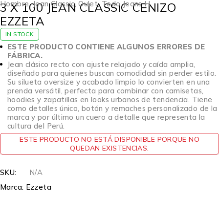
Hombre
,
Jean Classic
,
Oulet
,
Todo Jeans H
3 X 100 JEAN CLASSIC CENIZO
EZZETA
IN STOCK
ESTE PRODUCTO CONTIENE ALGUNOS ERRORES DE
FÁBRICA.
Jean clásico recto con ajuste relajado y caída amplia,
diseñado para quienes buscan comodidad sin perder estilo.
Su silueta oversize y acabado limpio lo convierten en una
prenda versátil, perfecta para combinar con camisetas,
hoodies y zapatillas en looks urbanos de tendencia. Tiene
como detalles único, botón y remaches personalizado de la
marca y por último un cuero a detalle que representa la
cultura del Perú.
ESTE PRODUCTO NO ESTÁ DISPONIBLE PORQUE NO
QUEDAN EXISTENCIAS.
SKU:
N/A
Marca:
Ezzeta