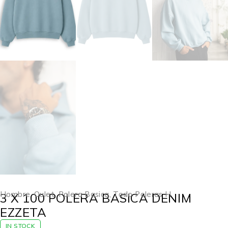
Hombre
,
Oulet
,
Polera Basica
,
Todo Poleras H
3 X 100 POLERA BASICA DENIM
EZZETA
IN STOCK