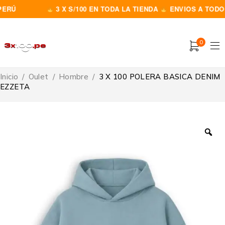
RÚ
3 X S/100 EN TODA LA TIENDA
ENVIOS A TODO EL
0
Inicio
/
Oulet
/
Hombre
/
3 X 100 POLERA BASICA DENIM
EZZETA