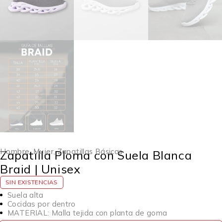
Hombre
,
Mujer
,
Zapatillas Básicas
Zapatilla Ploma con Suela Blanca
Braid | Unisex
SIN EXISTENCIAS
Suela alta
Cocidas por dentro
MATERIAL: Malla tejida con planta de goma