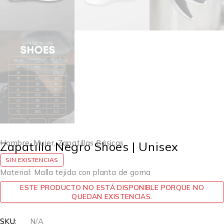
Hombre
,
Mujer
,
Zapatillas Básicas
Zapatilla Negro Shoes | Unisex
SIN EXISTENCIAS
Material: Malla tejida con planta de goma
ESTE PRODUCTO NO ESTÁ DISPONIBLE PORQUE NO
QUEDAN EXISTENCIAS.
SKU:
N/A