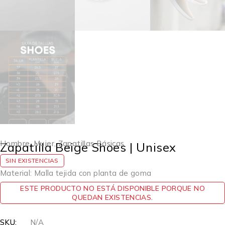
Hombre
,
Mujer
,
Zapatillas Básicas
Zapatilla Beige Shoes | Unisex
SIN EXISTENCIAS
Material: Malla tejida con planta de goma
ESTE PRODUCTO NO ESTÁ DISPONIBLE PORQUE NO
QUEDAN EXISTENCIAS.
SKU:
N/A