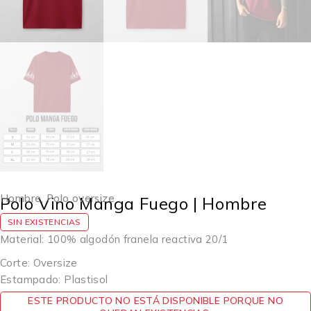
Hombre
,
Polo oversize
Polo Vino Manga Fuego | Hombre
SIN EXISTENCIAS
Material: 100% algodón franela reactiva 20/1
Corte: Oversize
Estampado: Plastisol
ESTE PRODUCTO NO ESTÁ DISPONIBLE PORQUE NO