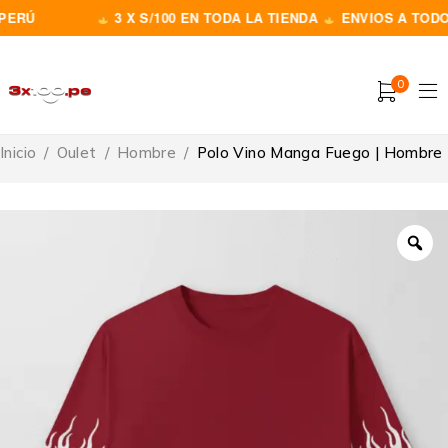
RÚ
3 X S/100 EN TODA LA TIENDA
ENVIOS A TODO E
0
Inicio
/
Oulet
/
Hombre
/
Polo Vino Manga Fuego | Hombre