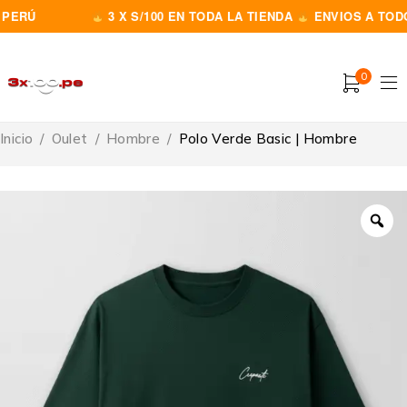
ERÚ
3 X S/100 EN TODA LA TIENDA
ENVIOS A TODO E
0
Inicio
/
Oulet
/
Hombre
/
Polo Verde Basic | Hombre