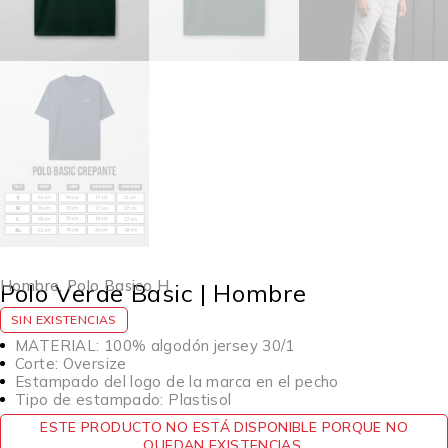
Hombre
,
Polo Basico H
Polo Verde Basic | Hombre
SIN EXISTENCIAS
MATERIAL: 100% algodón jersey 30/1
Corte: Oversize
Estampado del logo de la marca en el pecho
Tipo de estampado: Plastisol
ESTE PRODUCTO NO ESTÁ DISPONIBLE PORQUE NO
QUEDAN EXISTENCIAS.