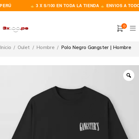
ERÚ
3 X S/100 EN TODA LA TIENDA
ENVIOS A TODO E
0
Inicio
/
Oulet
/
Hombre
/
Polo Negro Gangster | Hombre