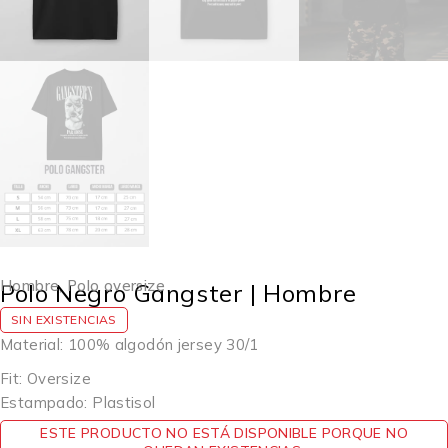
Hombre
,
Polo oversize
Polo Negro Gangster | Hombre
SIN EXISTENCIAS
Material: 100% algodón jersey 30/1
Fit: Oversize
Estampado: Plastisol
ESTE PRODUCTO NO ESTÁ DISPONIBLE PORQUE NO