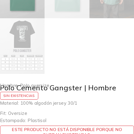
Hombre
,
Polo oversize
Polo Cemento Gangster | Hombre
SIN EXISTENCIAS
Material: 100% algodón jersey 30/1
Fit: Oversize
Estampado: Plastisol
ESTE PRODUCTO NO ESTÁ DISPONIBLE PORQUE NO