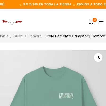
Ú
3 X S/100 EN TODA LA TIENDA
ENVIOS A TODO EL 
0
Inicio
/
Oulet
/
Hombre
/
Polo Cemento Gangster | Hombre