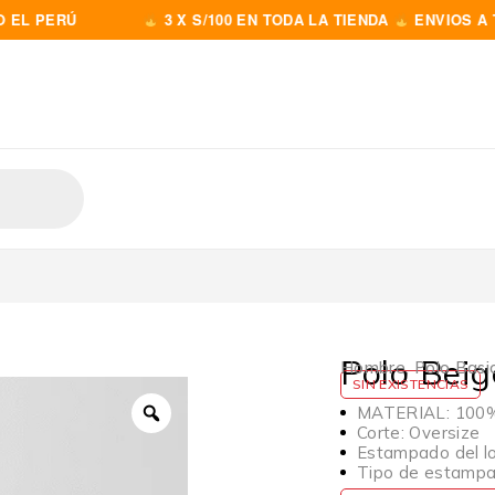
RÚ
3 X S/100 EN TODA LA TIENDA
ENVIOS A TODO E
Polo Beig
Hombre
,
Polo Basi
SIN EXISTENCIAS
MATERIAL: 100% 
Corte: Oversize
Estampado del lo
Tipo de estampad