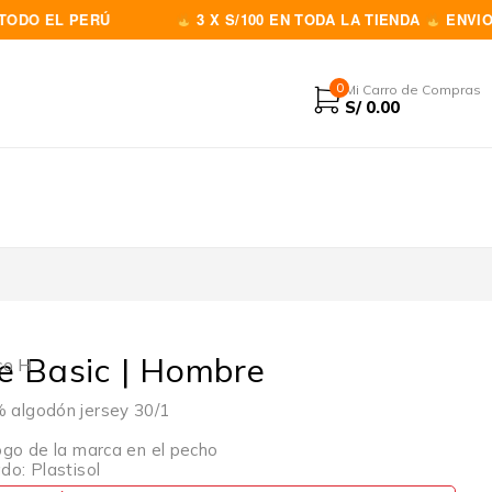
L PERÚ
3 X S/100 EN TODA LA TIENDA
ENVIOS A TOD
0
Mi Carro de Compras
S/
0.00
e Basic | Hombre
co H
algodón jersey 30/1
go de la marca en el pecho
o: Plastisol