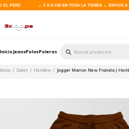
RÚ
3 X S/100 EN TODA LA TIENDA
ENVIOS A TODO E
Inicio
Jeans
Polos
Poleras
Inicio
/
Oulet
/
Hombre
/
Jogger Marron New Franela | Hom