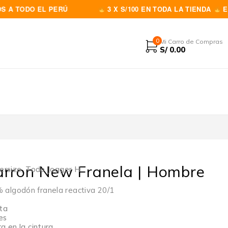
DO EL PERÚ
3 X S/100 EN TODA LA TIENDA
ENVIOS A
0
Mi Carro de Compras
S/
0.00
arron New Franela | Hombre
ersize
,
Todo Jogger H
algodón franela reactiva 20/1
sta
les
a en la cintura