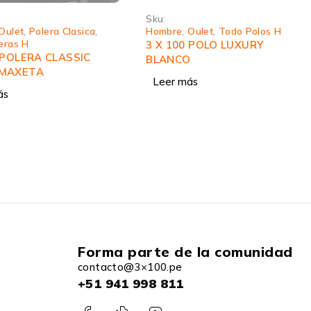
Sku:
Oulet
,
Todo Polos H
Hombre
,
Jogger Forest
,
Oulet
,
Todo Jogger H
 POLO LUXURY
3 X 100 JOGGER FOREST
O
BLACK MAXETA
ás
Leer más
Forma parte de la comunidad
contacto@3×100.pe
+51 941 998 811