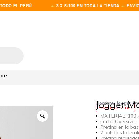
L PERÚ
3 X S/100 EN TODA LA TIENDA
ENVIOS A TO
bre
Jogger M
Hombre
,
Jogger Ov
SIN EXISTENCIAS
MATERIAL: 100% 
Corte: Oversize
Pretina en la ba
2 bolsillos latera
Pretina regulador