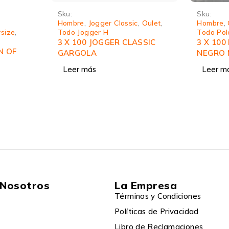
Sku:
Sku:
,
Oulet
,
Hombre
,
Oulet
,
Polera Clasica
,
Hombre
,
Todo Poleras H
3 X 100
SSIC
3 X 100 POLERA CLASSIC
BLANC
NEGRO MAXETA
Leer m
Leer más
 Nosotros
La Empresa
Términos y Condiciones
Políticas de Privacidad
Libro de Reclamaciones