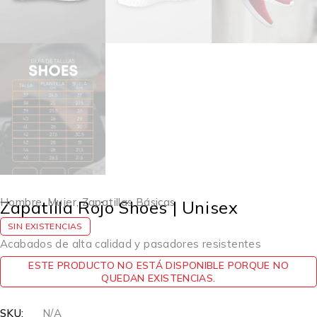
Hombre
,
Mujer
,
Zapatillas Básicas
Zapatilla Rojo Shoes | Unisex
SIN EXISTENCIAS
Acabados de alta calidad y pasadores resistentes
ESTE PRODUCTO NO ESTÁ DISPONIBLE PORQUE NO
QUEDAN EXISTENCIAS.
SKU:
N/A