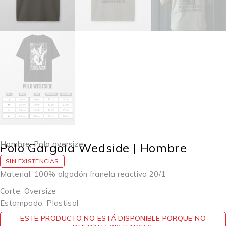
Hombre
,
Polo oversize
Polo Gargola Wedside | Hombre
SIN EXISTENCIAS
Material: 100% algodón franela reactiva 20/1
Corte: Oversize
Estampado: Plastisol
ESTE PRODUCTO NO ESTÁ DISPONIBLE PORQUE NO