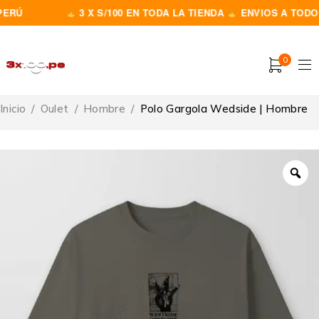
RÚ
3 X S/100 EN TODA LA TIENDA
ENVIOS A TODO E
0
Inicio
/
Oulet
/
Hombre
/
Polo Gargola Wedside | Hombre