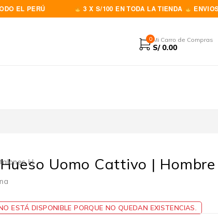
L PERÚ
3 X S/100 EN TODA LA TIENDA
ENVIOS A TOD
0
Mi Carro de Compras
S/
0.00
 Hueso Uomo Cattivo | Hombre
talones H
ina
s
O ESTÁ DISPONIBLE PORQUE NO QUEDAN EXISTENCIAS.