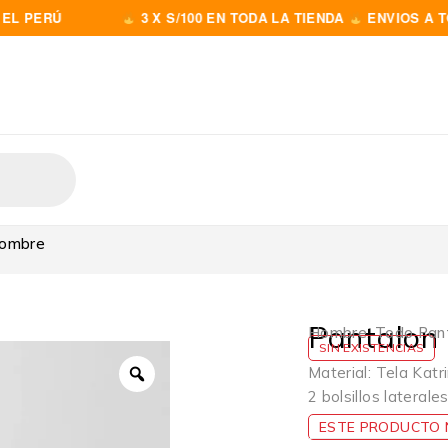
RÚ
3 X S/100 EN TODA LA TIENDA
ENVIOS A TODO E
Hombre
Pantalon
Hombre
,
Todo Pan
SIN EXISTENCIAS
Material: Tela Katr
2 bolsillos laterale
ESTE PRODUCTO N