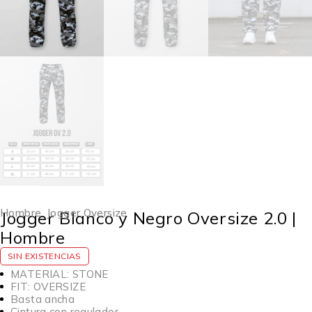
Hombre
,
Jogger Oversize
Jogger Blanco y Negro Oversize 2.0 |
Hombre
SIN EXISTENCIAS
MATERIAL: STONE
FIT: OVERSIZE
Basta ancha
Cintura con regulador