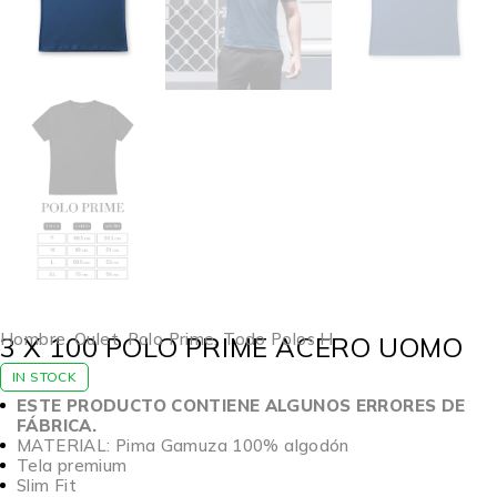
Hombre
,
Oulet
,
Polo Prime
,
Todo Polos H
3 X 100 POLO PRIME ACERO UOMO
IN STOCK
ESTE PRODUCTO CONTIENE ALGUNOS ERRORES DE
FÁBRICA.
MATERIAL: Pima Gamuza 100% algodón
Tela premium
Slim Fit