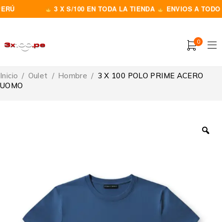
Ú
3 X S/100 EN TODA LA TIENDA
ENVIOS A TODO EL
0
Inicio
/
Oulet
/
Hombre
/
3 X 100 POLO PRIME ACERO
UOMO