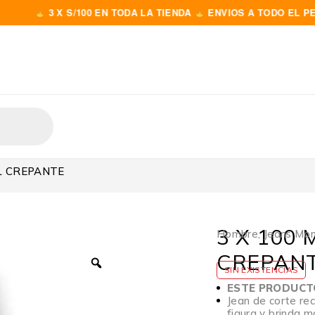
3 X S/100 EN TODA LA TIENDA
ENVIOS A TODO EL PERÚ
AL CREPANTE
3 X 100
Hombre
,
Jeans Mo
CREPAN
SIN EXISTENCIAS
ESTE PRODUCTO
Jean de corte rec
figura y brinda 