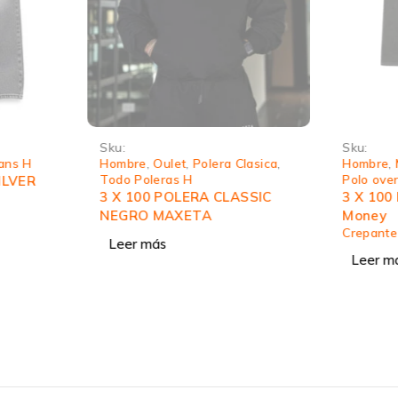
Sku:
Sku:
ans H
Hombre
,
Oulet
,
Polera Clasica
,
Hombre
,
Todo Poleras H
Polo ove
ILVER
3 X 100 POLERA CLASSIC
3 X 100
NEGRO MAXETA
Money
Crepante
Leer más
Leer m