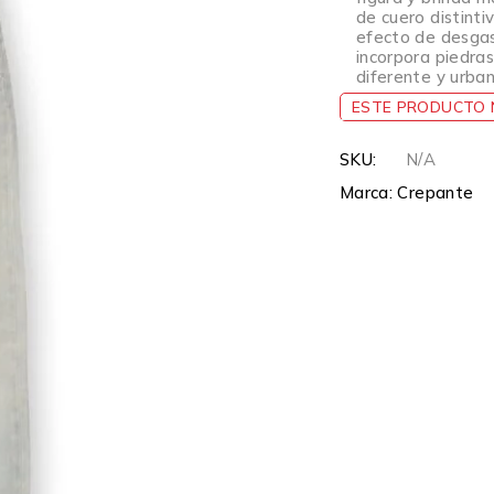
de cuero distint
efecto de desgas
incorpora piedra
diferente y urban
ESTE PRODUCTO N
SKU:
N/A
Marca:
Crepante