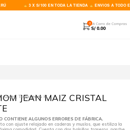
3 X S/100 EN TODA LA TIENDA
ENVIOS A TODO EL PERÚ
0
Mi Carro de Compras
S/
0.00
 MOM JEAN MAIZ CRISTAL
m
,
Oulet
,
Todo Jeans H
TE
 CONTIENE ALGUNOS ERRORES DE FÁBRICA.
to con ajuste relajado en caderas y muslos, que estiliza la
máxima comodidad. Cuenta con dos bolsillos traseros, parche